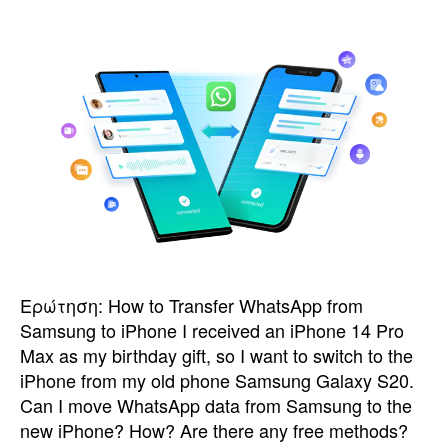
ο
ο
A
ή
o
γ
l
η
o
Ερώτηση:
How to Transfer WhatsApp from
σ
Samsung to iPhone I received an iPhone
14
Pro
r
Max as my birthday gift
,
so I want to switch to the
η
iPhone from my old phone Samsung Galaxy S20
.
Can I move WhatsApp data from Samsung to the
new iPhone
?
How
?
Are there any free methods
?
ς