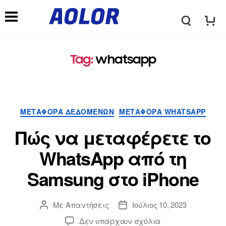
Λ
Μ
ο
Tag
:
whatsapp
ε
γ
ν
ΜΕΤΑΦΟΡΆ ΔΕΔΟΜΈΝΩΝ
ΜΕΤΑΦΟΡΆ WHATSAPP
ό
ο
Πώς να μεταφέρετε το
τ
WhatsApp από τη
ύ
Samsung στο iPhone
υ
π
Με
Απαντήσεις
Ιούλιος 10, 2023
π
Δεν υπάρχουν σχόλια
λ