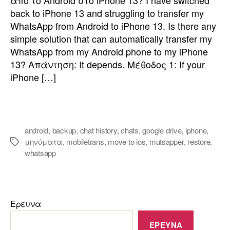
από το Android στο iPhone 13?
I have switched
back to iPhone
13
and struggling to transfer my
WhatsApp from Android to iPhone
13.
Is there any
simple solution that can automatically transfer my
WhatsApp from my Android phone to my iPhone
13? Απάντηση:
It depends
. Μέθοδος 1:
If your
iPhone
[…]
android
,
backup
,
chat history
,
chats
,
google drive
,
iphone
,
μηνύματα
,
mobiletrans
,
move to ios
,
mutsapper
,
restore
,
whatsapp
Ερευνα
ΕΡΕΥΝΑ