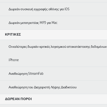
Δωρεάν συσκευή εγγραφής οθόνης για iOS
Δωρεάν μετατροπέας MP3 για Mac
ΚΡΙΤΙΚΈΣ
Οι καλύτερες δωρεάν κριτικές λογισμικού αποκατάστασης δεδομένων
iPhone
Αναθεώρηση StreamFab
Αναθεώρηση του Διαχειριστή Λήψης Διαδικτύου
ΔΩΡΕΆΝ ΠΌΡΟΙ