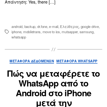
Απάντηση:
Yes
,
there
[…]
android
,
backup
,
dr.fone
,
e-mail
,
Ελεύθερος
,
google drive
,
iphone
,
mobiletrans
,
move to ios
,
mutsapper
,
samsung
,
whatsapp
ΜΕΤΑΦΟΡΆ ΔΕΔΟΜΈΝΩΝ
ΜΕΤΑΦΟΡΆ WHATSAPP
Πώς να μεταφέρετε το
WhatsApp από το
Android στο iPhone
μετά την