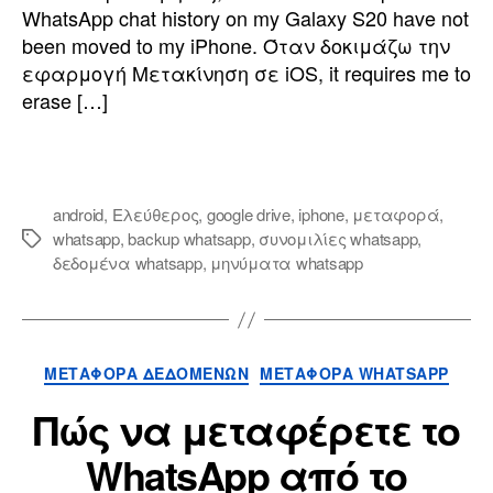
WhatsApp chat history on my Galaxy S20 have not
been moved to my iPhone
. Όταν δοκιμάζω την
εφαρμογή Μετακίνηση σε iOS,
it requires me to
erase
[…]
android
,
Ελεύθερος
,
google drive
,
iphone
,
μεταφορά
,
whatsapp
,
backup whatsapp
,
συνομιλίες whatsapp
,
δεδομένα whatsapp
,
μηνύματα whatsapp
ΜΕΤΑΦΟΡΆ ΔΕΔΟΜΈΝΩΝ
ΜΕΤΑΦΟΡΆ WHATSAPP
Πώς να μεταφέρετε το
WhatsApp από το