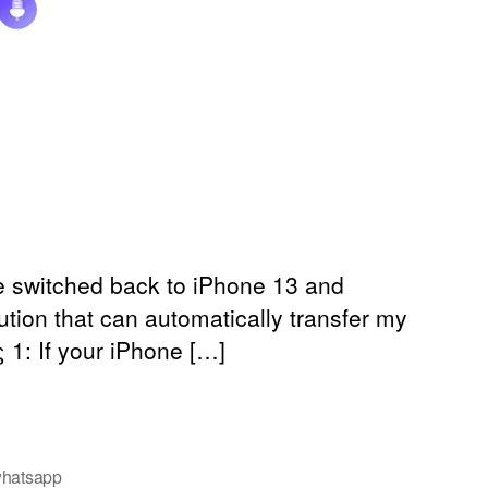
e switched back to iPhone
13
and
ution that can automatically transfer my
ς 1:
If your iPhone
[…]
hatsapp