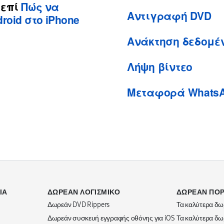
επί
Πώς να
Αντιγραφή DVD
roid στο iPhone
Ανάκτηση δεδομέ
Λήψη βίντεο
Μεταφορά Whats
ΙΑ
ΔΩΡΕΆΝ ΛΟΓΙΣΜΙΚΌ
ΔΩΡΕΆΝ ΠΌΡ
Δωρεάν DVD Rippers
Τα καλύτερα δω
Δωρεάν συσκευή εγγραφής οθόνης για iOS
Τα καλύτερα δω