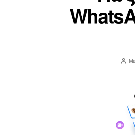
WhatsA
Μ