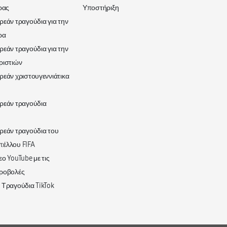
ρας
Υποστήριξη
ρεάν τραγούδια για την
ρα
ρεάν τραγούδια για την
ριστιών
ρεάν χριστουγεννιάτικα
ρεάν τραγούδια
ρεάν τραγούδια του
πέλλου FIFA
ο YouTube με τις
προβολές
 Τραγούδια TikTok