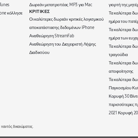
Tunes
Δωρεάν μετατροπέας MP3 για Mac
γιορτή της μητέ
ΚΡΙΤΙΚΈΣ
hone κόλλησε
Τα καλύτερα δω
Οι καλύτερες δωρεάν κριτικές λογισμικού
ημέρα του πατέ
αποκατάστασης δεδομένων iPhone
Τα καλύτερα δω
Αναθεώρηση StreamFab
ημέρα των ευχα
Αναθεώρηση του Διαχειριστή Λήψης
Τα καλύτερα δω
Διαδικτύου
τραγούδια
Τα καλύτερα δω
αποφοίτησης
Τα καλύτερα δω
Παγκοσμίου Κυ
Κορυφή 30 Βίντε
περισσότερες 
2021 Κορυφή 20
η παντός δικαιώματος.