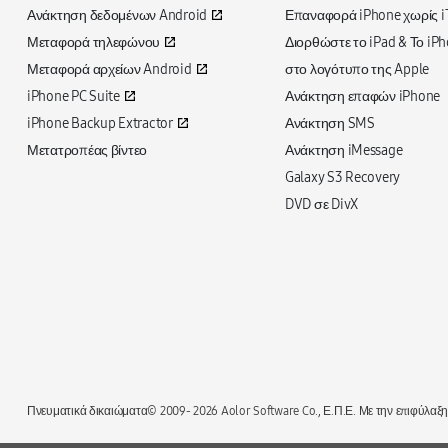
Ανάκτηση δεδομένων Android
Επαναφορά iPhone χωρίς i
Μεταφορά τηλεφώνου
Διορθώστε το iPad & Το iP
Μεταφορά αρχείων Android
στο λογότυπο της Apple
iPhone PC Suite
Ανάκτηση επαφών iPhone
iPhone Backup Extractor
Ανάκτηση SMS
Μετατροπέας βίντεο
Ανάκτηση iMessage
Galaxy S3 Recovery
DVD σε DivX
Πνευματικά δικαιώματα© 2009-
2026 Aolor Software Co., Ε.Π.Ε. Με την επιφύλαξ