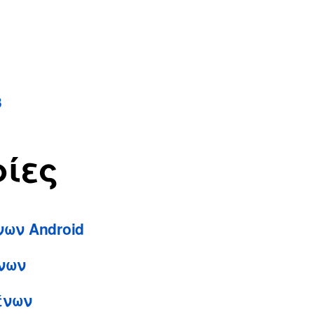
3
ίες
ων Android
νων
ένων