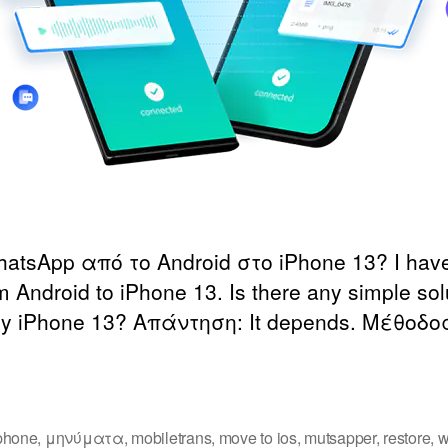
tsApp από το Android στο iPhone 13?
I hav
m Android to iPhone
13.
Is there any simple sol
y iPhone
13? Απάντηση:
It depends
. Μέθοδο
phone
,
μηνύματα
,
mobiletrans
,
move to ios
,
mutsapper
,
restore
,
w