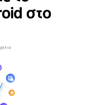
oid στο
σχόλια