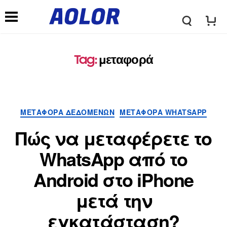
Λ
Μ
ο
Tag
:
μεταφορά
ε
γ
ν
ΜΕΤΑΦΟΡΆ ΔΕΔΟΜΈΝΩΝ
ΜΕΤΑΦΟΡΆ WHATSAPP
ό
ο
Πώς να μεταφέρετε το
τ
WhatsApp από το
ύ
Android στο iPhone
υ
π
μετά την
π
εγκατάσταση?
λ