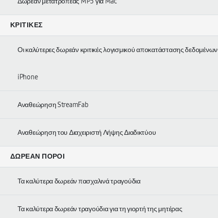
Δωρεάν μετατροπέας MP3 για Mac
ΚΡΙΤΙΚΈΣ
Οι καλύτερες δωρεάν κριτικές λογισμικού αποκατάστασης δεδομένων
iPhone
Αναθεώρηση StreamFab
Αναθεώρηση του Διαχειριστή Λήψης Διαδικτύου
ΔΩΡΕΆΝ ΠΌΡΟΙ
Τα καλύτερα δωρεάν πασχαλινά τραγούδια
Τα καλύτερα δωρεάν τραγούδια για τη γιορτή της μητέρας