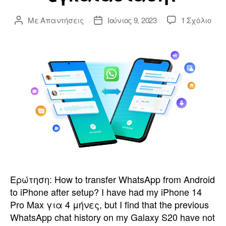
ο
Με
Απαντήσεις
Ιούνιος 9, 2023
1 Σχόλιο
ο
A
ή
o
γ
l
η
o
σ
r
Ερώτηση:
How to transfer WhatsApp from Android
η
to iPhone after setup
?
I have had my iPhone
14
Pro Max για 4 μήνες,
but I find that the previous
WhatsApp chat history on my Galaxy S20 have not
ς