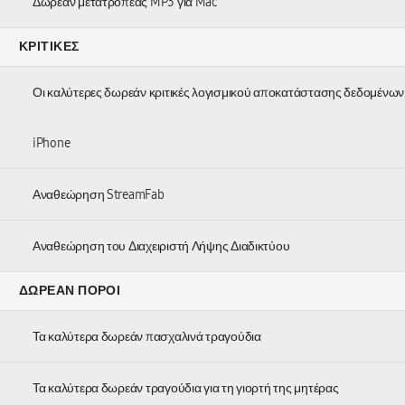
Δωρεάν μετατροπέας MP3 για Mac
ΚΡΙΤΙΚΈΣ
Οι καλύτερες δωρεάν κριτικές λογισμικού αποκατάστασης δεδομένων
iPhone
Αναθεώρηση StreamFab
Αναθεώρηση του Διαχειριστή Λήψης Διαδικτύου
ΔΩΡΕΆΝ ΠΌΡΟΙ
Τα καλύτερα δωρεάν πασχαλινά τραγούδια
Τα καλύτερα δωρεάν τραγούδια για τη γιορτή της μητέρας