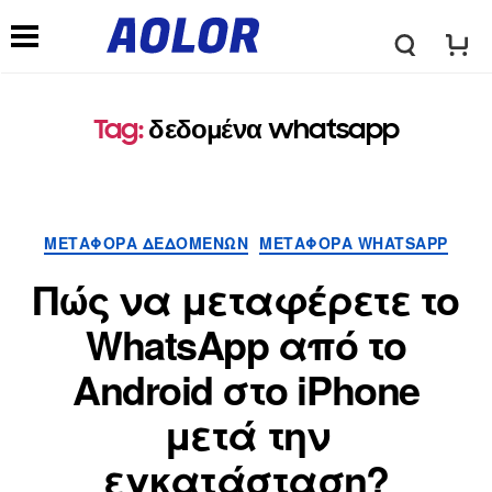
Λ
Μ
ο
Tag
:
δεδομένα whatsapp
ε
γ
ν
ΜΕΤΑΦΟΡΆ ΔΕΔΟΜΈΝΩΝ
ΜΕΤΑΦΟΡΆ WHATSAPP
ό
ο
Πώς να μεταφέρετε το
τ
WhatsApp από το
ύ
Android στο iPhone
υ
π
μετά την
π
εγκατάσταση?
λ