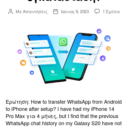
ο
Με
Απαντήσεις
Ιούνιος 9, 2023
1 Σχόλιο
ο
A
ή
o
γ
l
η
o
σ
r
Ερώτηση:
How to transfer WhatsApp from Android
η
to iPhone after setup
?
I have had my iPhone
14
Pro Max για 4 μήνες,
but I find that the previous
WhatsApp chat history on my Galaxy S20 have not
ς