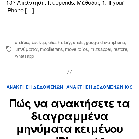
13? Απάντηση:
It depends
. Μέθοδος 1:
If your
iPhone
[…]
android
,
backup
,
chat history
,
chats
,
google drive
,
iphone
,
μηνύματα
,
mobiletrans
,
move to ios
,
mutsapper
,
restore
,
whatsapp
ΑΝΆΚΤΗΣΗ ΔΕΔΟΜΈΝΩΝ
ΑΝΆΚΤΗΣΗ ΔΕΔΟΜΈΝΩΝ IOS
Πώς να ανακτήσετε τα
διαγραμμένα
μηνύματα κειμένου