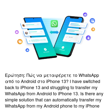
ο
ο
A
ή
o
γ
l
η
o
Ερώτηση: Πώς να μεταφέρετε το WhatsApp
σ
από το Android στο iPhone 13?
I have switched
r
back to iPhone
13
and struggling to transfer my
η
WhatsApp from Android to iPhone
13.
Is there any
simple solution that can automatically transfer my
WhatsApp from my Android phone to my iPhone
ς