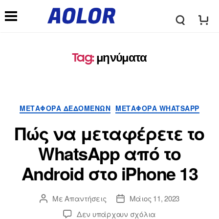
Λ
Μ
ο
Tag
:
μηνύματα
ε
γ
ν
ΜΕΤΑΦΟΡΆ ΔΕΔΟΜΈΝΩΝ
ΜΕΤΑΦΟΡΆ WHATSAPP
ό
ο
Πώς να μεταφέρετε το
τ
WhatsApp από το
ύ
Android στο iPhone 13
υ
π
Με
Απαντήσεις
Μάιος 11, 2023
π
Δεν υπάρχουν σχόλια
λ