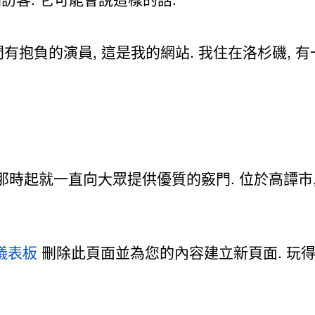
間有抱負的演員, 這是我的網站. 我住在洛杉磯, 
71, 從那時起就一直向大眾提供優質的竅門. 位於高譚市,
儀表板
刪除此頁面並為您​​的內容建立新頁面. 玩得