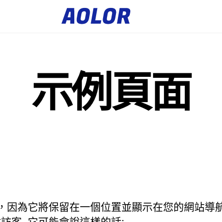
A
l
o
r
徽
標
示例頁面
，因為它將保留在一個位置並顯示在您的網站導航中
客. 它可能會說這樣的話: