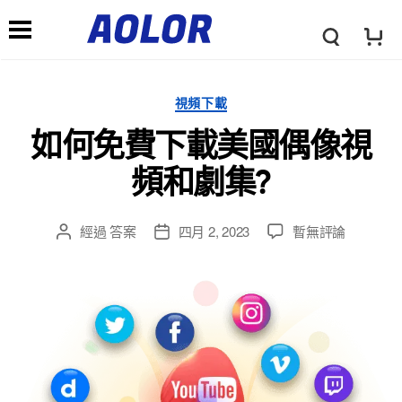
←
→
A
導
l
視頻下載
航
如何免費下載美國偶像視
o
菜
頻和劇集?
r
單
經過
答案
四月 2, 2023
暫無評論
徽
標