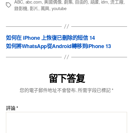
ABC
,
abc.com
,
美國偶像
,
劇集
,
自由的
,
葫蘆
,
idm
,
流工廠
,
錄影機
,
影片
,
萬興
,
youtube
如何在 iPhone 上恢復已刪除的短信 14
如何將WhatsApp從Android轉移到iPhone 13
留下答复
您的電子郵件地址不會發布.
所需字段已標記
*
評論
*