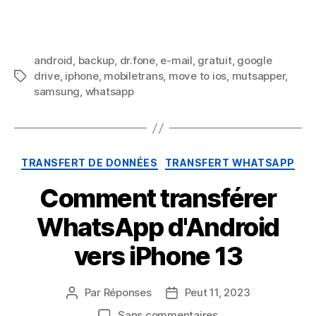
o
android
,
backup
,
dr.fone
,
e-mail
,
gratuit
,
google
drive
,
iphone
,
mobiletrans
,
move to ios
,
mutsapper
,
n
samsung
,
whatsapp
TRANSFERT DE DONNÉES
TRANSFERT WHATSAPP
Comment transférer
WhatsApp d'Android
vers iPhone 13
Par
Réponses
Peut 11, 2023
Sans commentaires