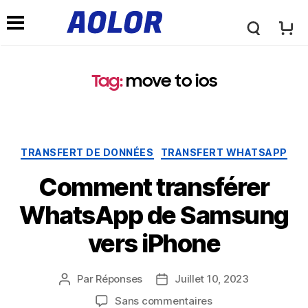
L
M
o
Tag
:
move to ios
e
g
n
TRANSFERT DE DONNÉES
TRANSFERT WHATSAPP
o
u
Comment transférer
A
WhatsApp de Samsung
d
vers iPhone
o
e
Par
Réponses
Juillet 10, 2023
l
Sans commentaires
n