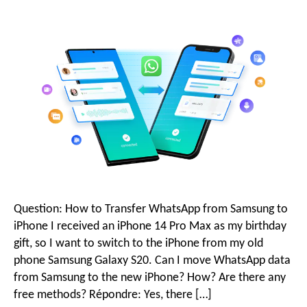
o
a
r
v
i
g
Question:
How to Transfer WhatsApp from Samsung to
a
iPhone I received an iPhone
14
Pro Max as my birthday
gift
,
so I want to switch to the iPhone from my old
t
phone Samsung Galaxy S20
.
Can I move WhatsApp data
from Samsung to the new iPhone
?
How
?
Are there any
free methods
? Répondre:
Yes
,
there
[…]
i