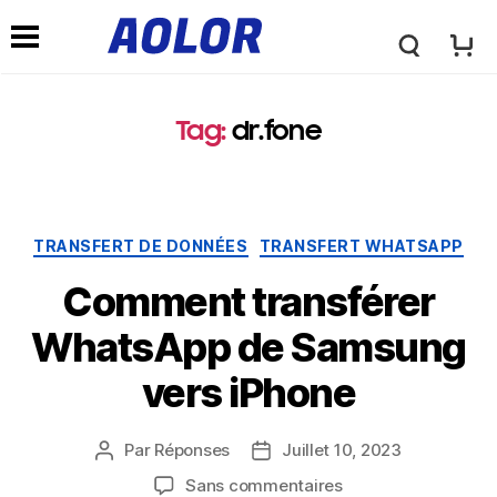
L
M
o
Tag
:
dr.fone
e
g
n
TRANSFERT DE DONNÉES
TRANSFERT WHATSAPP
o
u
Comment transférer
A
WhatsApp de Samsung
d
vers iPhone
o
e
Par
Réponses
Juillet 10, 2023
l
Sans commentaires
n