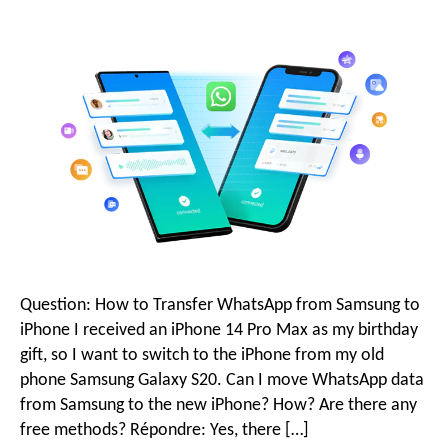
o
a
r
v
i
g
Question:
How to Transfer WhatsApp from Samsung to
a
iPhone I received an iPhone
14
Pro Max as my birthday
gift
,
so I want to switch to the iPhone from my old
t
phone Samsung Galaxy S20
.
Can I move WhatsApp data
from Samsung to the new iPhone
?
How
?
Are there any
free methods
? Répondre:
Yes
,
there
[…]
i