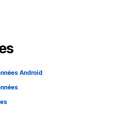
es
onnées Android
onnées
ées