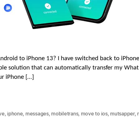
ndroid to iPhone
13?
I have switched back to iPhon
mple solution that can automatically transfer my W
our iPhone
[…]
ve
,
iphone
,
messages
,
mobiletrans
,
move to ios
,
mutsapper
,