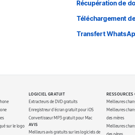
Récupération de d
Téléchargement de
Transfert WhatsA
LOGICIEL GRATUIT
RESSOURCES 
Phone
Extracteurs de DVD gratuits
Meilleures chan
hone
Enregistreur d'écran gratuit pour iOS
Meilleures chans
nes
Convertisseur MP3 gratuit pour Mac
des mères
AVIS
qué sur le logo
Meilleures chans
Meilleurs avis gratuits sur les logiciels de
des pères