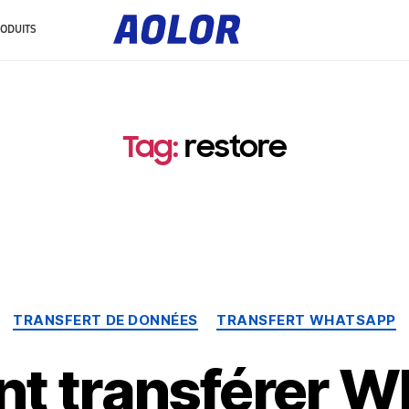
L
o
ODUITS
g
o
A
o
l
o
r
Tag
:
restore
TRANSFERT DE DONNÉES
TRANSFERT WHATSAPP
 transférer 