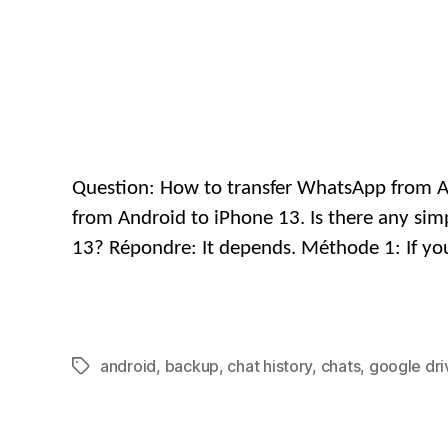
Question:
How to transfer WhatsApp from A
from Android to iPhone
13.
Is there any si
13? Répondre:
It depends
. Méthode 1:
If y
android
,
backup
,
chat history
,
chats
,
google dri