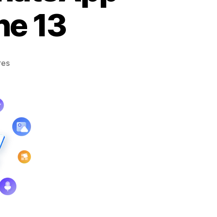
ne 13
res