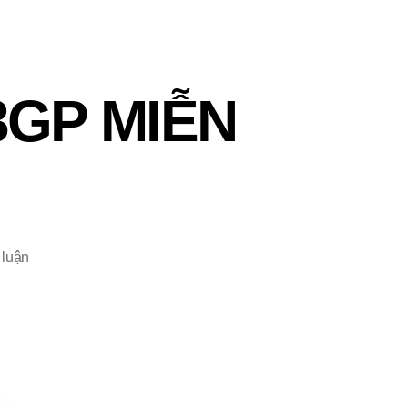
 3GP MIỄN
 luận