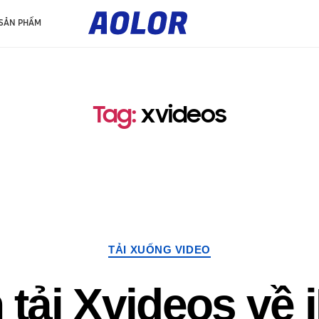
L
o
 SẢN PHẨM
g
o
A
o
l
o
r
Tag
:
xvideos
TẢI XUỐNG VIDEO
 tải Xvideos về 