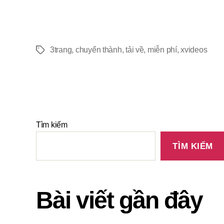
3trang
,
chuyển thành
,
tải về
,
miễn phí
,
xvideos
Tìm kiếm
TÌM KIẾM
Bài viết gần đây