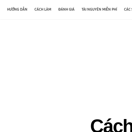
HƯỚNG DẪN
CÁCH LÀM
ĐÁNH GIÁ
TÀI NGUYÊN MIỄN PHÍ
CÁC
Cách