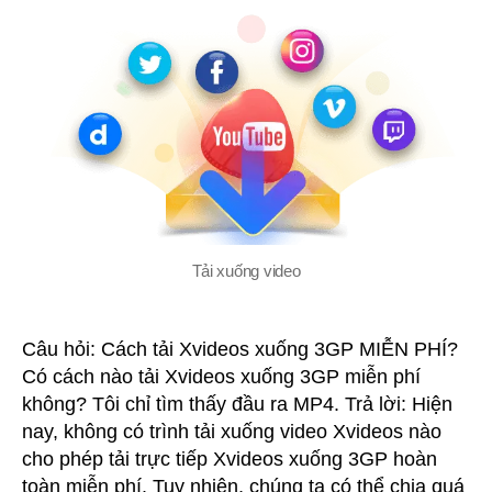
o
u
r
h
ư
ớ
Tải xuống video
n
Câu hỏi: Cách tải Xvideos xuống 3GP MIỄN PHÍ?
Có cách nào tải Xvideos xuống 3GP miễn phí
không? Tôi chỉ tìm thấy đầu ra MP4. Trả lời: Hiện
g
nay, không có trình tải xuống video Xvideos nào
cho phép tải trực tiếp Xvideos xuống 3GP hoàn
toàn miễn phí. Tuy nhiên, chúng ta có thể chia quá