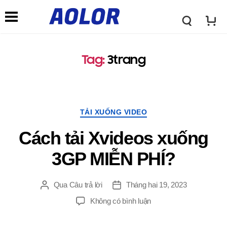
L
M
o
Tag
:
3trang
e
g
n
TẢI XUỐNG VIDEO
o
u
Cách tải Xvideos xuống
A
3GP MIỄN PHÍ?
đ
o
Qua
Câu trả lời
Tháng hai 19, 2023
i
Không có bình luận
l
ề