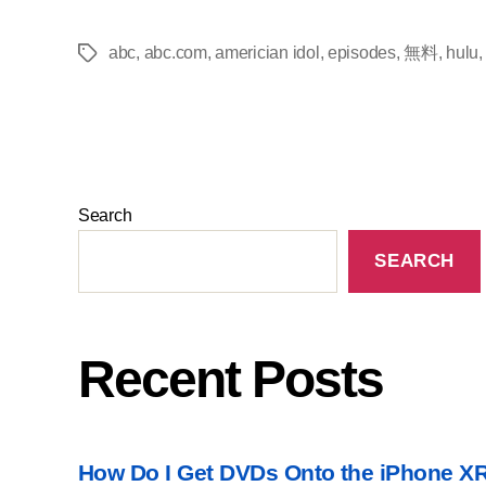
abc
,
abc.com
,
americian idol
,
episodes
,
無料
,
hulu
Search
SEARCH
Recent Posts
How Do I Get DVDs Onto the iPhone X