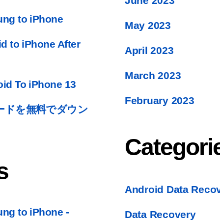
June
2023
ng to iPhone
May
2023
d to iPhone After
April
2023
March
2023
id To iPhone
13
February
2023
ードを無料でダウン
Categori
s
Android Data Reco
ng to iPhone
-
Data Recovery