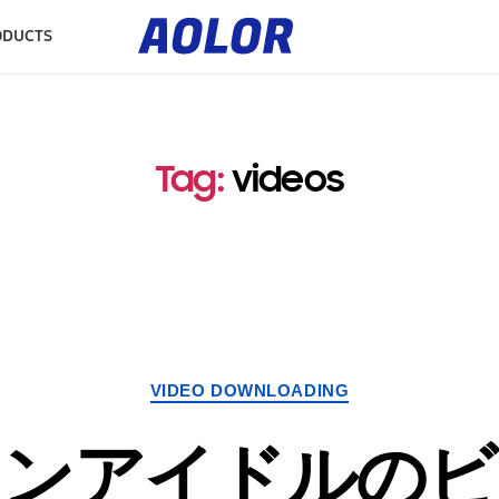
A
o
ODUCTS
l
o
r
L
o
g
o
Tag
:
videos
VIDEO DOWNLOADING
カンアイドルのビ