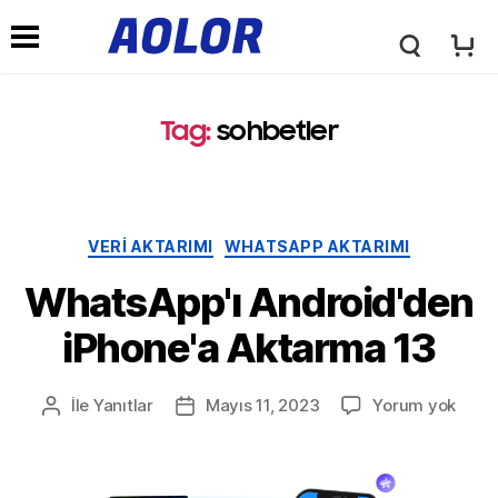
L
G
o
Tag
:
sohbetler
e
g
z
VERI AKTARIMI
WHATSAPP AKTARIMI
o
i
WhatsApp'ı Android'den
iPhone'a Aktarma 13
n
İle
Yanıtlar
Mayıs 11, 2023
Yorum yok
m
e