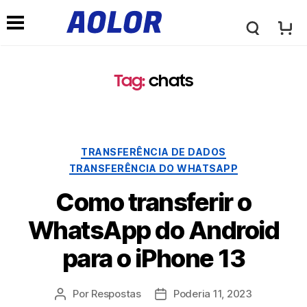
A
M
o
Tag
:
chats
e
l
n
TRANSFERÊNCIA DE DADOS
o
TRANSFERÊNCIA DO WHATSAPP
u
Como transferir o
r
d
WhatsApp do Android
L
para o iPhone 13
e
o
Por
Respostas
Poderia 11, 2023
n