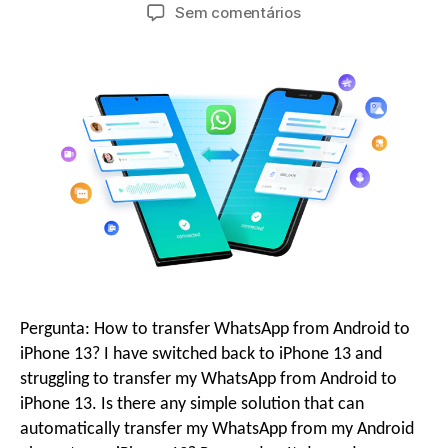
Sem comentários
g
a
o
v
e
g
a
Pergunta:
How to transfer WhatsApp from Android to
iPhone
13?
I have switched back to iPhone
13
and
ç
struggling to transfer my WhatsApp from Android to
iPhone
13.
Is there any simple solution that can
automatically transfer my WhatsApp from my Android
ã