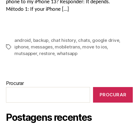
phone to my iPhone
13? Responder:
It depends
.
Método 1:
If your iPhone
[…]
o
android
,
backup
,
chat history
,
chats
,
google drive
,
iphone
,
messages
,
mobiletrans
,
move to ios
,
mutsapper
,
restore
,
whatsapp
Procurar
PROCURAR
Postagens recentes