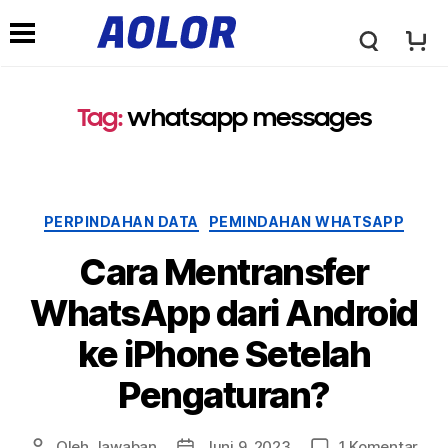
L
M
o
Tag
:
whatsapp messages
e
g
n
PERPINDAHAN DATA
PEMINDAHAN WHATSAPP
o
u
Cara Mentransfer
A
WhatsApp dari Android
N
ke iPhone Setelah
o
a
Pengaturan?
l
v
Oleh
Jawaban
Juni 9, 2023
1 Komentar