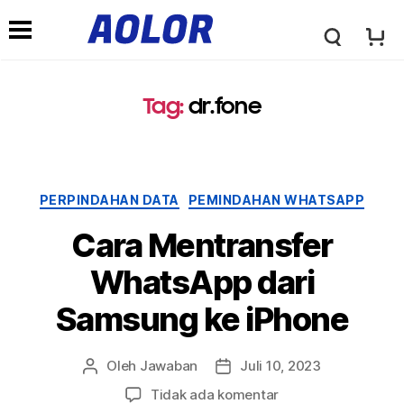
L
M
o
Tag
:
dr.fone
e
g
n
PERPINDAHAN DATA
PEMINDAHAN WHATSAPP
o
u
Cara Mentransfer
A
WhatsApp dari
N
Samsung ke iPhone
o
a
Oleh
Jawaban
Juli 10, 2023
l
Tidak ada komentar
v