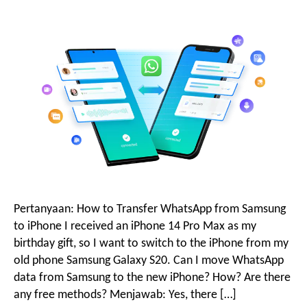
o
i
r
g
a
s
Pertanyaan:
How to Transfer WhatsApp from Samsung
i
to iPhone I received an iPhone
14
Pro Max as my
birthday gift
,
so I want to switch to the iPhone from my
old phone Samsung Galaxy S20
.
Can I move WhatsApp
data from Samsung to the new iPhone
?
How
?
Are there
any free methods
? Menjawab:
Yes
,
there
[…]