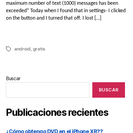
maximum number of text
(1000)
messages has been
exceeded
”
Today when I found that in settings
-
I clicked
on the button and I turned that off
.
I lost
[…]
android
,
gratis
Buscar
BUSCAR
Publicaciones recientes
¿Cómo obtengo DVD en el iPhone XR??