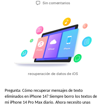
Sin comentarios
o
a
d
v
e
e
A
g
l
a
recuperación de datos de iOS
o
c
Pregunta: Cómo recuperar mensajes de texto
eliminados en iPhone 14? Siempre borro los textos de
r
mi iPhone 14 Pro Max diario. Ahora necesito unas
i