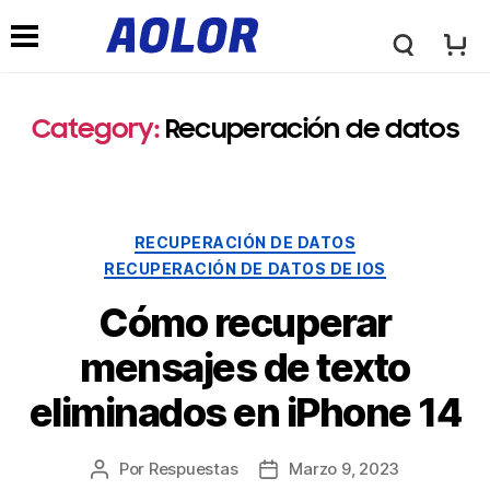
L
M
o
Category
:
Recuperación de datos
e
g
n
RECUPERACIÓN DE DATOS
o
RECUPERACIÓN DE DATOS DE IOS
ú
Cómo recuperar
t
d
mensajes de texto
i
eliminados en iPhone 14
e
p
Por
Respuestas
Marzo 9, 2023
n