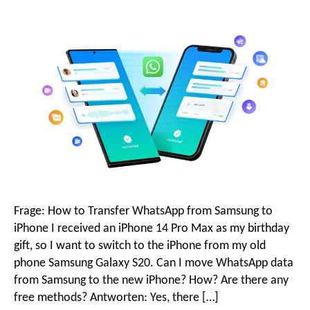
o
i
g
o
o
n
s
Frage:
How to Transfer WhatsApp from Samsung to
m
iPhone I received an iPhone
14
Pro Max as my birthday
gift
,
so I want to switch to the iPhone from my old
e
phone Samsung Galaxy S20
.
Can I move WhatsApp data
from Samsung to the new iPhone
?
How
?
Are there any
free methods
? Antworten:
Yes
,
there
[…]
n