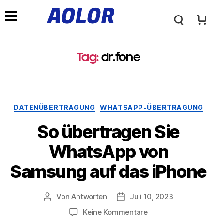
A
N
o
Tag
:
dr.fone
a
l
v
DATENÜBERTRAGUNG
WHATSAPP-ÜBERTRAGUNG
o
i
So übertragen Sie
r
WhatsApp von
g
Samsung auf das iPhone
-
a
Von
Antworten
Juli 10, 2023
L
Keine Kommentare
t